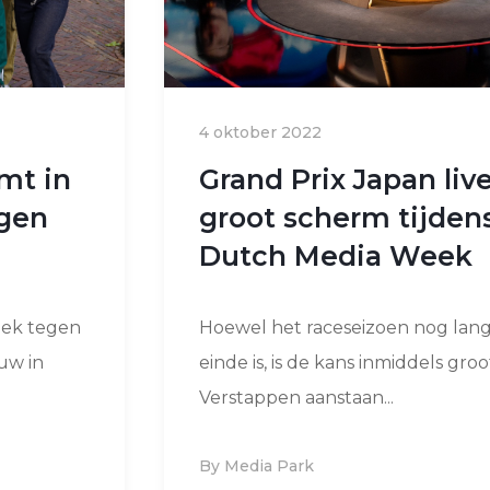
4 oktober 2022
mt in
Grand Prix Japan liv
egen
groot scherm tijden
Dutch Media Week
eek tegen
Hoewel het raceseizoen nog lang
uw in
einde is, is de kans inmiddels gro
Verstappen aanstaan...
By Media Park