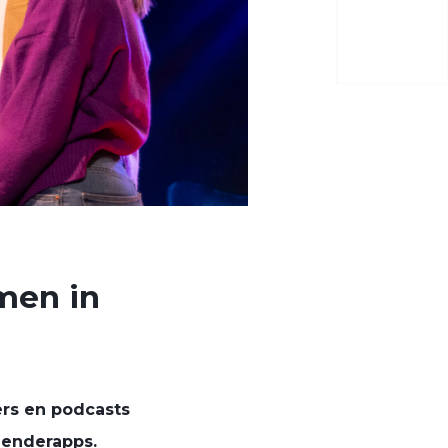
men in
ers en podcasts
zenderapps.