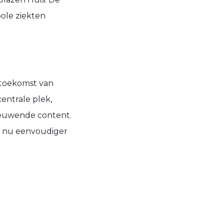
bole ziekten
 toekomst van
entrale plek,
nieuwende content.
o, nu eenvoudiger