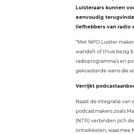
Luisteraars kunnen vo
eenvoudig terugvinden
liefhebbers van radio 
“Met NPO Luister maken w
wandelt of thuis bezig 
radioprogramma’s en pod
gekoesterde wens die ein
Verrijkt podcastaanb
Naast de integratie van
podcastmakers zoals Ma
(NTR) verbinden zich de
ontwikkelen, waarmee NP