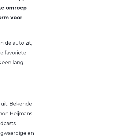
eke omroep
form voor
n de auto zit,
e favoriete
s een lang
 uit. Bekende
imon Heijmans
odcasts
oogwaardige en