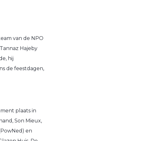
j-team van de NPO
: Tannaz Hajeby
e, hij
dens de feestdagen,
ment plaats in
inand, Son Mieux,
 (PowNed) en
lazen Huis. De