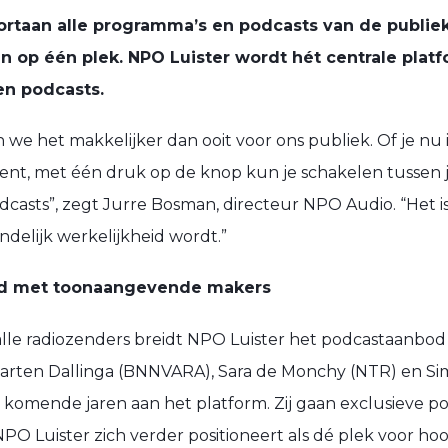
ortaan alle programma’s en podcasts van de publi
 op één plek. NPO Luister wordt hét centrale plat
en podcasts.
e het makkelijker dan ooit voor ons publiek. Of je nu i
bent, met één druk op de knop kun je schakelen tussen j
casts”, zegt Jurre Bosman, directeur NPO Audio. “Het i
delijk werkelijkheid wordt.”
od met toonaangevende makers
 alle radiozenders breidt NPO Luister het podcastaanbod
arten Dallinga (BNNVARA), Sara de Monchy (NTR) en S
 komende jaren aan het platform. Zij gaan exclusieve p
O Luister zich verder positioneert als dé plek voor h