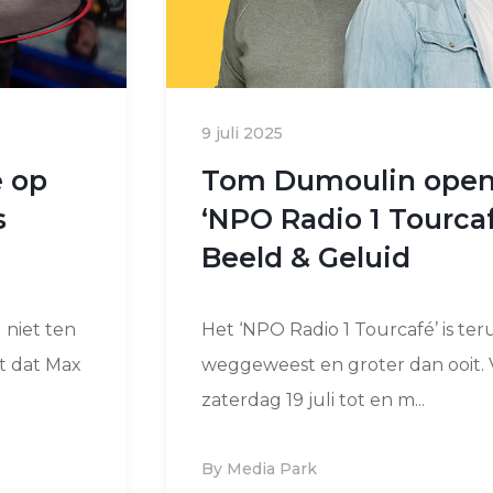
9 juli 2025
e op
Tom Dumoulin open
s
‘NPO Radio 1 Tourcaf
Beeld & Geluid
 niet ten
Het ‘NPO Radio 1 Tourcafé’ is ter
ot dat Max
weggeweest en groter dan ooit. 
zaterdag 19 juli tot en m...
By Media Park