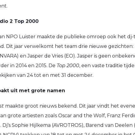
nt.
adio 2 Top 2000
 van NPO Luister maakte de publieke omroep ook het d
. Dit jaar verwelkomt het team drie nieuwe gezichten
NVARA) en Jasper de Vries (EO). Jasper is geen onbekend
rder in 2014 en 2015. De
Top 2000
, een vaste traditie tij
bekijken van 24 tot en met 31 december.
pakt uit met grote namen
st
maakte groot nieuws bekend. Dit jaar vindt het evene
an grote artiesten zoals Oscar and the Wolf, Franz Ferd
 Dj’s Sophie Hijlkema (AVROTROS), Barend van Deelen
NCRV) trekken van 18 tot en met 24 december in het G