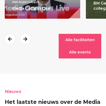
Met Arjen Lubach
BM Ga
Media Campus Live
colleg
Alle faciliteiten
Alle events
Nieuws
Het laatste nieuws over de Media