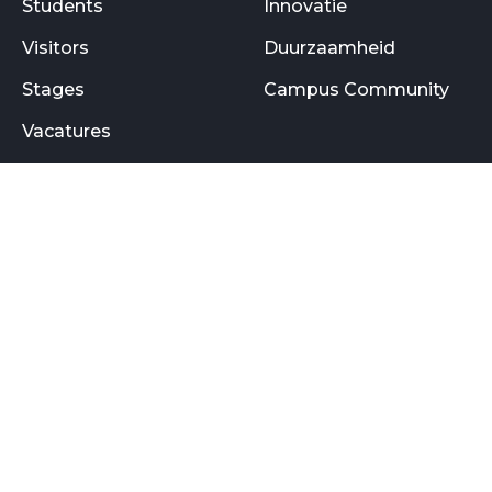
Students
Innovatie
Visitors
Duurzaamheid
Stages
Campus Community
Vacatures
Practical Info
Follow Us
Contact
Facebook
FAQ
Instagram
Rules & Regulations
YouTube
Twitter
LinkedIn