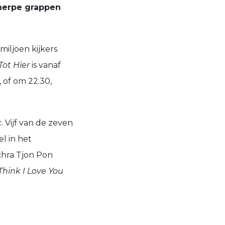
cherpe grappen
iljoen kijkers
Tot Hier
is vanaf
 of om 22.30,
c
. Vijf van de zeven
l in het
chra Tjon Pon
hink I Love You