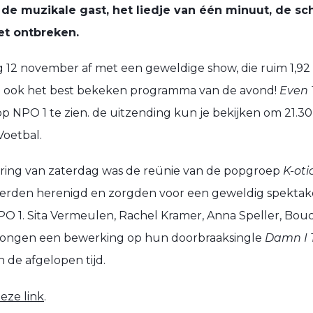
n de muzikale gast, het liedje van één minuut, de s
et ontbreken.
 12 november af met een geweldige show, die ruim 1,92 m
an ook het best bekeken programma van de avond!
Even 
 NPO 1 te zien. de uitzending kun je bekijken om 21.30,
Voetbal.
ering van zaterdag was de reünie van de popgroep
K-oti
werden herenigd en zorgden voor een geweldig spektake
 1. Sita Vermeulen, Rachel Kramer, Anna Speller, Bou
zongen een bewerking op hun doorbraaksingle
Damn I T
n de afgelopen tijd.
eze link
.