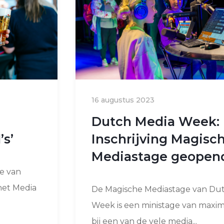
16 augustus 2023
Dutch Media Week:
’s’
Inschrijving Magisc
Mediastage geopen
ie van
 het Media
De Magische Mediastage van Du
Week is een ministage van maxim
bij een van de vele media...