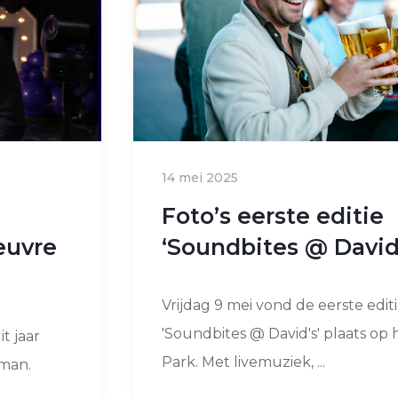
14 mei 2025
Foto’s eerste editie
euvre
‘Soundbites @ David
Vrijdag 9 mei vond de eerste edit
'Soundbites @ David's' plaats op
t jaar
Park. Met livemuziek, ...
man.