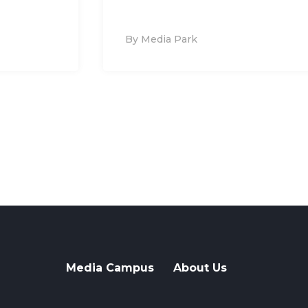
By Media Park
Media Campus
About Us