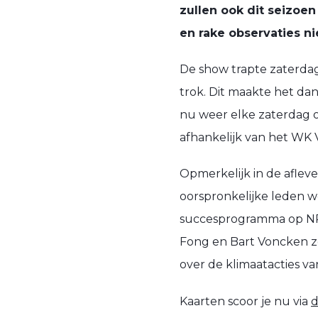
zullen ook dit seizoe
en rake observaties ni
De show trapte zaterdag
trok. Dit maakte het d
nu weer elke zaterdag op
afhankelijk van het WK 
Opmerkelijk in de aflev
oorspronkelijke leden 
succesprogramma op NPO
Fong en Bart Voncken 
over de klimaatacties va
Kaarten scoor je nu via
d