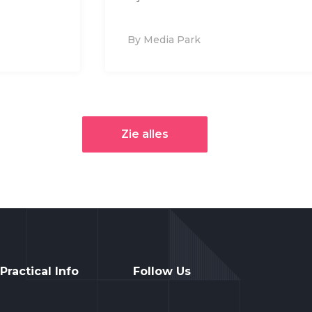
By Media Park
Zie alles
Practical Info
Follow Us