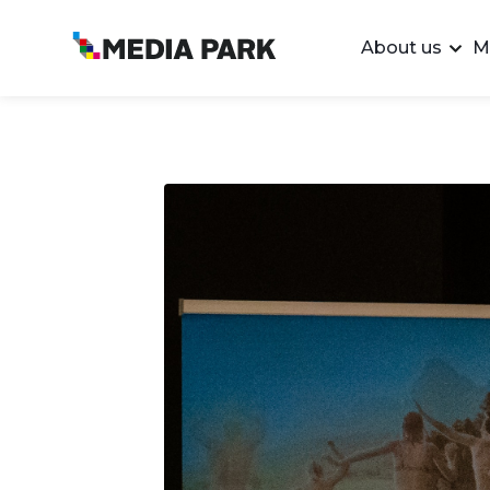
About us
M