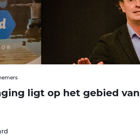
rnemers
aging ligt op het gebied va
ard