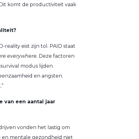
it komt de productiviteit vaak
iteit?
ality eist zijn tol. PAID staat
are everywhere.
Deze factoren
urvival modus lijden.
or eenzaamheid en angsten.
.”
e van een aantal jaar
edrijven vonden het lastig om
ke en mentale gezondheid niet