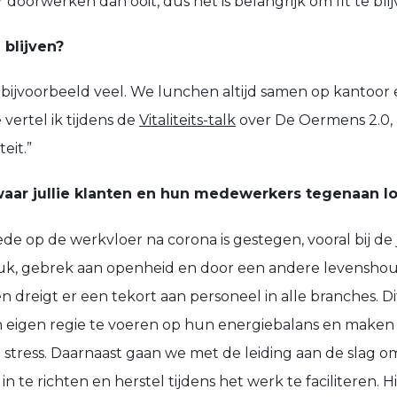
orwerken dan ooit, dus het is belangrijk om fit te blij
 blijven?
 bijvoorbeeld veel. We lunchen altijd samen op kantoor
 vertel ik tijdens de
Vitaliteits-talk
over De Oermens 2.0,
eit.”
aar jullie klanten en hun medewerkers tegenaan l
ede op de werkvloer na corona is gestegen, vooral bij d
, gebrek aan openheid en door een andere levenshoud
en dreigt er een tekort aan personeel in alle branches. 
 eigen regie te voeren op hun energiebalans en maken
 stress. Daarnaast gaan we met de leiding aan de slag 
n te richten en herstel tijdens het werk te faciliteren