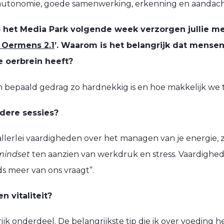
le autonomie, goede samenwerking, erkenning en aandach
p het Media Park volgende week verzorgen jullie met
 Oermens 2.1
’.
Waarom is het belangrijk dat mense
e oerbrein heeft?
bepaald gedrag zo hardnekkig is en hoe makkelijk we t
ndere sessies?
lks allerlei vaardigheden over het managen van je energie,
mindset
ten aanzien van werkdruk en stress. Vaardighed
s meer van ons vraagt”.
n vitaliteit?
rijk onderdeel. De belangrijkste tip die ik over voeding h