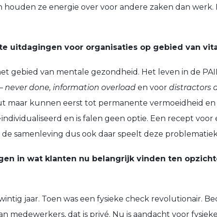
n houden ze energie over voor andere zaken dan werk. D
e uitdagingen voor organisaties op gebied van vital
t gebied van mentale gezondheid. Het leven in de PAID-re
 – never done, information overload
en voor
distractors 
ut maar kunnen eerst tot permanente vermoeidheid en s
eïndividualiseerd en is falen geen optie. Een recept vo
an de samenleving dus ook daar speelt deze problematiek
ngen in wat klanten nu belangrijk vinden ten opzicht
wintig jaar. Toen was een fysieke check revolutionair. B
van medewerkers, dat is privé. Nu is aandacht voor fysie