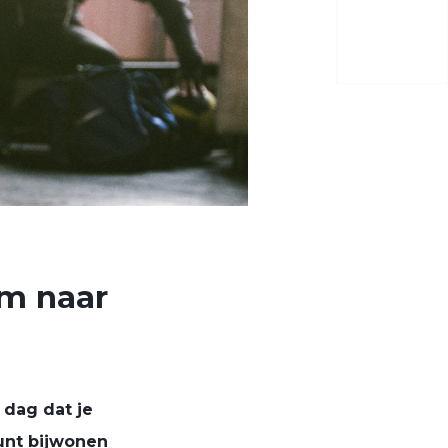
om naar
 dag dat je
kunt bijwonen