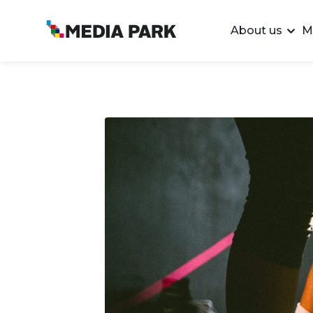
About us
M