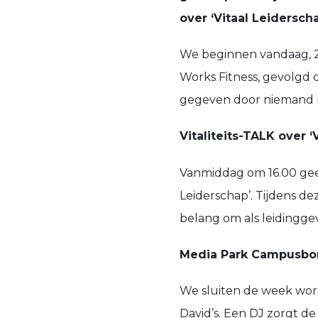
over ‘Vitaal Leiderscha
We beginnen vandaag, 23
Works Fitness, gevolgd d
gegeven door niemand m
Vitaliteits-TALK over ‘
Vanmiddag om 16.00 geef
Leiderschap’. Tijdens de
belang om als leidingg
Media Park Campusbor
We sluiten de week word
David’s
. Een DJ zorgt d