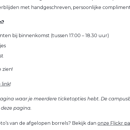
verblijden met handgeschreven, persoonlijke complimen
n?
n bij binnenkomst (tussen 17.00 – 18.30 uur)
jes
st
 zien!
 link
!
pagina waar je meerdere ticketopties hebt. De campusbor
p deze pagina.
to’s van de afgelopen borrels? Bekijk dan
onze Flickr p