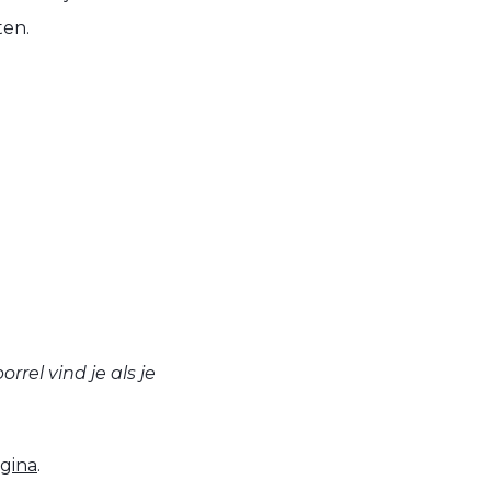
ten.
rel vind je als je
agina
.