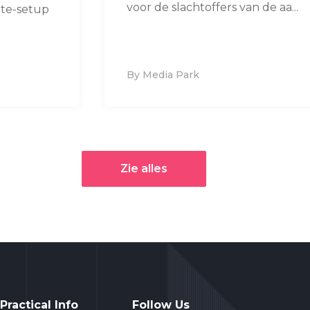
voor de slachtoffers van de aa...
ote-setup
By Media Park
Zie alles
Practical Info
Follow Us