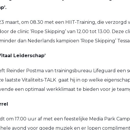
p’.
 maart, om 08.30 met een HIIT-Training, die verzorgd 
oor de clinic ‘Rope Skipping’ van 12.00 tot 13.00. Deze cl
inder dan Nederlands kampioen ‘Rope Skipping’ Tessa 
Vitaal Leiderschap’
t Reinder Postma van trainingsbureau Lifeguard een ses
ze laatste Vitaliteits-TALK gaat hij in op welke eigenscha
evende een optimaal werkklimaat te bieden voor je tea
rel
t om 17.00 uur af met een feestelijke Media Park Camp
e hele avond voor goede muziek en er lopen compliment