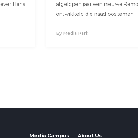
ggever Hans
afgelopen jaar een nieuwe Rem
ontwikkeld die naadloos samen...
By Media Park
Media Campus
About Us