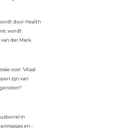
wordt door Health
inic wordt
van der Mark.
sie over ‘Vitaal
ppen zijn van
mgenoten?
usborrel in
enmeisjes en -