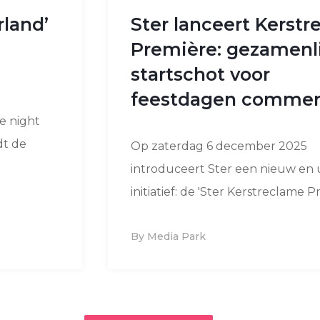
land’
Ster lanceert Kerst
Première: gezamenl
startschot voor
feestdagen commerc
e night
dt de
Op zaterdag 6 december 2025
introduceert Ster een nieuw en 
initiatief: de 'Ster Kerstreclame P
By Media Park