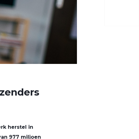
-zenders
k herstel in
van 977 miljoen