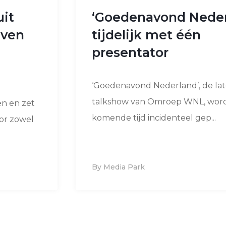
uit
‘Goedenavond Neder
even
tijdelijk met één
presentator
‘Goedenavond Nederland’, de lat
talkshow van Omroep WNL, wor
en en zet
komende tijd incidenteel gep...
oor zowel
By Media Park