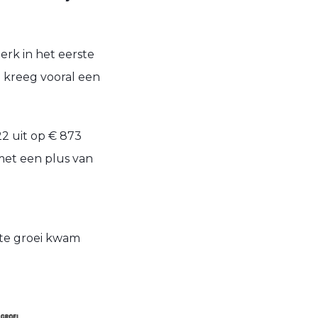
erk in het eerste
l kreeg vooral een
2 uit op € 873
 met een plus van
ste groei kwam