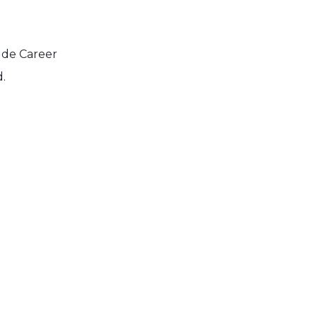
e
 de Career
.