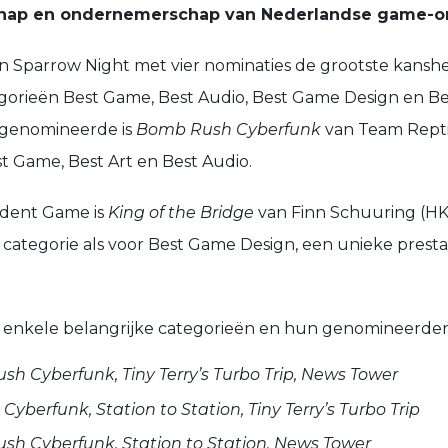
schap en ondernemerschap van Nederlandse game-on
n Sparrow Night met vier nominaties de grootste kansh
gorieën Best Game, Best Audio, Best Game Design en B
 genomineerde is
Bomb Rush Cyberfunk
van Team Reptil
t Game, Best Art en Best Audio.
udent Game is
King of the Bridge
van Finn Schuuring (H
ategorie als voor Best Game Design, een unieke presta
an enkele belangrijke categorieën en hun genomineerden
h Cyberfunk, Tiny Terry’s Turbo Trip, News Tower
yberfunk, Station to Station, Tiny Terry’s Turbo Trip
h Cyberfunk, Station to Station, News Tower