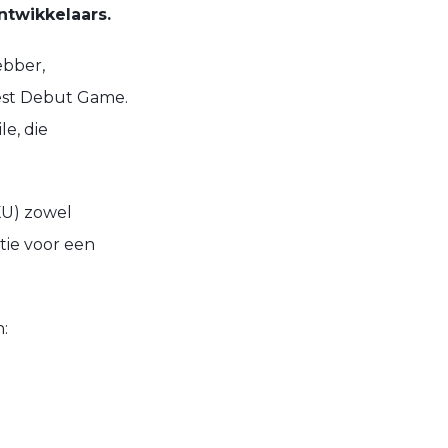
twikkelaars.
ebber,
est Debut Game.
e, die
KU) zowel
tie voor een
: