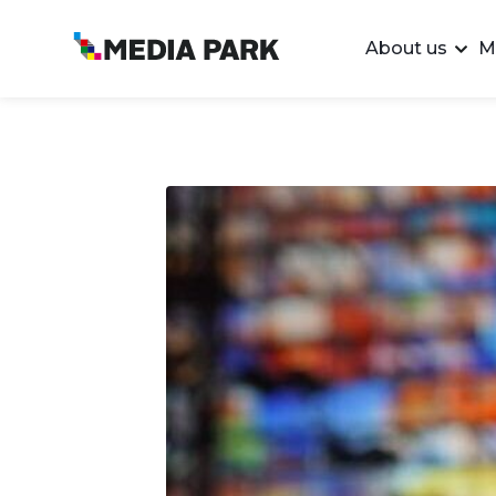
About us
M