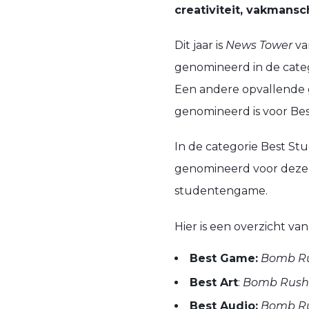
creativiteit, vakman
Dit jaar is
News Tower
va
genomineerd in de cate
Een andere opvallende
genomineerd is voor Bes
In de categorie Best St
genomineerd voor deze c
studentengame.
Hier is een overzicht v
Best Game:
Bomb Rus
Best Art
:
Bomb Rush C
Best Audio:
Bomb Rus