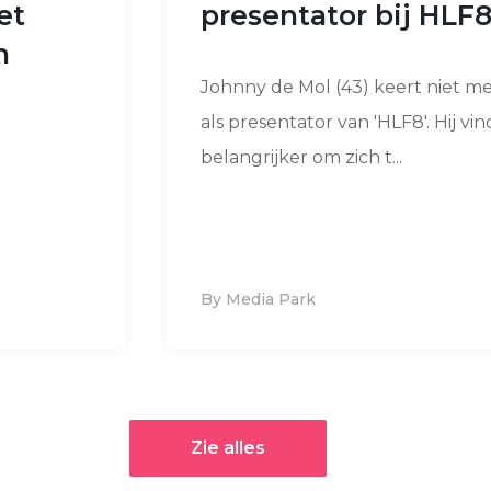
et
presentator bij HLF
n
Johnny de Mol (43) keert niet m
als presentator van 'HLF8'. Hij vin
belangrijker om zich t...
By Media Park
Zie alles