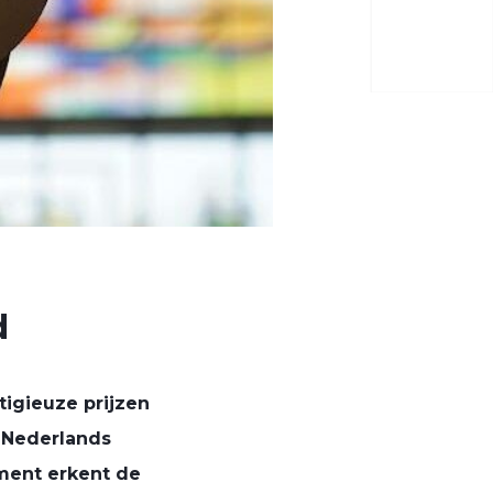
d
igieuze prijzen
 Nederlands
ement erkent de