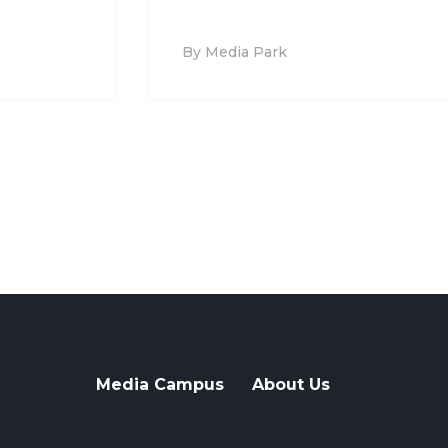
By Media Park
Media Campus
About Us