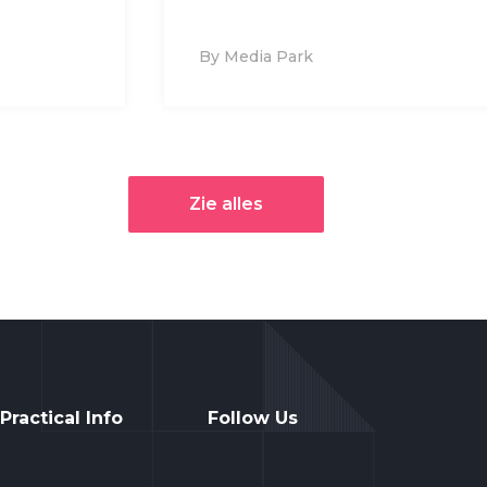
By Media Park
Zie alles
Practical Info
Follow Us