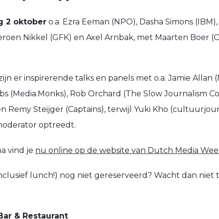
 2 oktober
o.a. Ezra Eeman (NPO), Dasha Simons (IBM)
eroen Nikkel (GFK) en Axel Arnbak, met Maarten Boer (
zijn er inspirerende talks en panels met o.a. Jamie Allan 
obs (Media.Monks), Rob Orchard (The Slow Journalism 
n Remy Steijger (Captains), terwijl Yuki Kho (cultuurjour
moderator optreedt.
a vind je
nu online op de website van Dutch Media We
, inclusief lunch!) nog niet gereserveerd? Wacht dan niet 
Bar & Restaurant