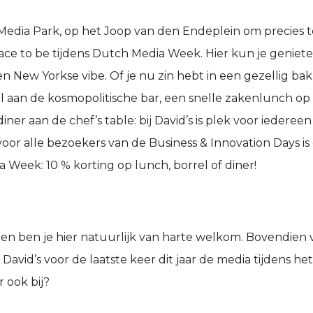
Media Park, op het Joop van den Endeplein om precies te z
lace to be tijdens Dutch Media Week. Hier kun je genie
n New Yorkse vibe. Of je nu zin hebt in een gezellig bak
l aan de kosmopolitische bar, een snelle zakenlunch op 
iner aan de chef’s table: bij David’s is plek voor iedere
voor alle bezoekers van de Business & Innovation Days is 
a Week: 10 % korting op lunch, borrel of diner!
n ben je hier natuurlijk van harte welkom. Bovendien 
David’s voor de laatste keer dit jaar de media tijdens he
r ook bij?