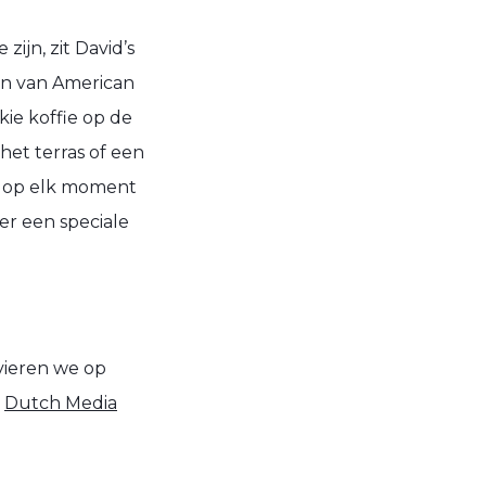
ijn, zit David’s
ten van American
kie koffie op de
het terras of een
en op elk moment
er een speciale
vieren we op
t
Dutch Media