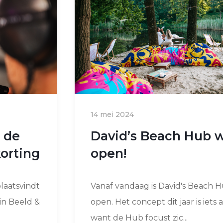
14 mei 2024
r de
David’s Beach Hub 
orting
open!
laatsvindt
Vanaf vandaag is David's Beach 
in Beeld &
open. Het concept dit jaar is iets 
want de Hub focust zic...