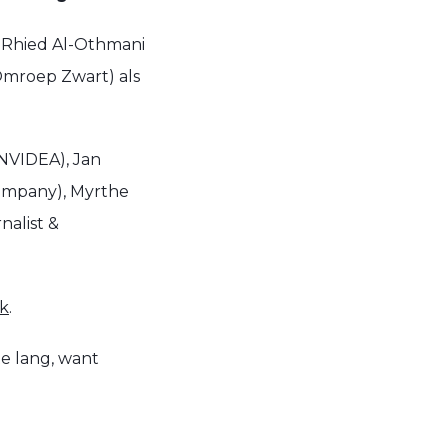
, Rhied Al-Othmani
Omroep Zwart) als
(NVIDEA), Jan
Company), Myrthe
nalist &
ek
.
te lang, want