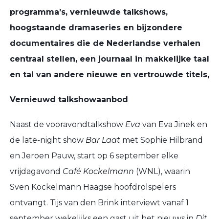
programma’s, vernieuwde talkshows,
hoogstaande dramaseries en bijzondere
documentaires die de Nederlandse verhalen
centraal stellen,
een journaal in makkelijke taal
en tal van andere nieuwe en vertrouwde titels,
Vernieuwd talkshowaanbod
Naast de vooravondtalkshow
Eva
van Eva Jinek en
de late-night show
Bar Laat
met Sophie Hilbrand
en Jeroen Pauw, start op 6 september elke
vrijdagavond
Café Kockelmann
(WNL), waarin
Sven Kockelmann Haagse hoofdrolspelers
ontvangt. Tijs van den Brink interviewt vanaf 1
september wekelijks een gast uit het nieuws in
Dit