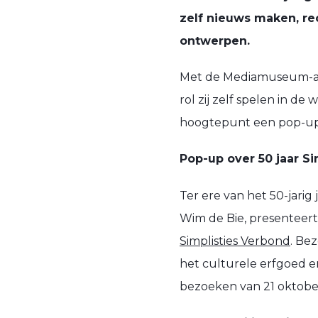
zelf nieuws maken, re
ontwerpen.
Met de Mediamuseum-app
rol zij zelf spelen in de
hoogtepunt een pop-up 
Pop-up over 50 jaar S
Ter ere van het 50-jarig
Wim de Bie, presenteert 
Simplisties Verbond
. Be
het culturele erfgoed en
bezoeken van 21 oktober