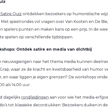
uiz
 Satire Quiz
ontdekken bezoekers op humoristische wijze 
. Met speelrondes vol vragen over Van Kooten en De Bie
n spelers punten en maken kans op een prijs. In de w
te spelen op verschillende tijdstippen.
shops: Ontdek satire en media van dichtbij
 en nieuwsgierigen naar het thema media kunnen deeln
Grap, waar ze de kracht en kwetsbaarheid van humor 
er, en waar liggen je eigen grenzen? De workshops vinde
0 als 14.00 uur.
d dagelijks
rondleidingen
aan voor wie het media-erfgo
dio’s tot klassieke decorstukken. Bezoekers duiken in de