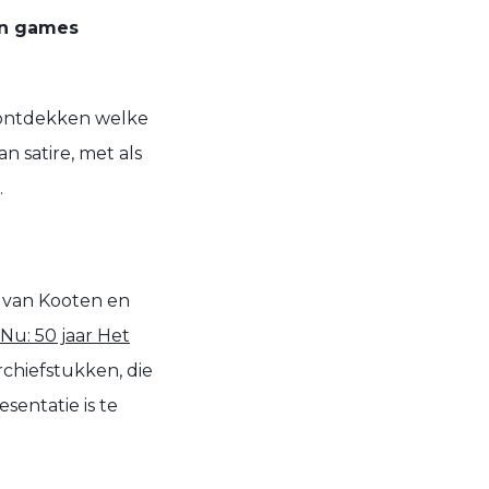
en games
 ontdekken welke
n satire, met als
.
s van Kooten en
u: 50 jaar Het
chiefstukken, die
sentatie is te