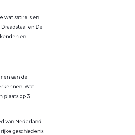
wat satire is en
, Draadstaal en De
eekenden en
emen aan de
verkennen. Wat
n plaats op 3
ed van Nederland
 rijke geschiedenis