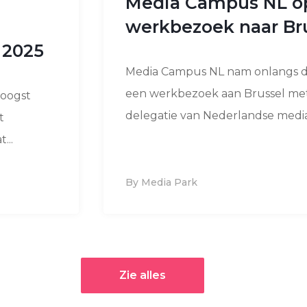
Media Campus NL o
werkbezoek naar Br
 2025
Media Campus NL nam onlangs d
een werkbezoek aan Brussel me
hoogst
delegatie van Nederlandse media
t
...
By Media Park
Zie alles