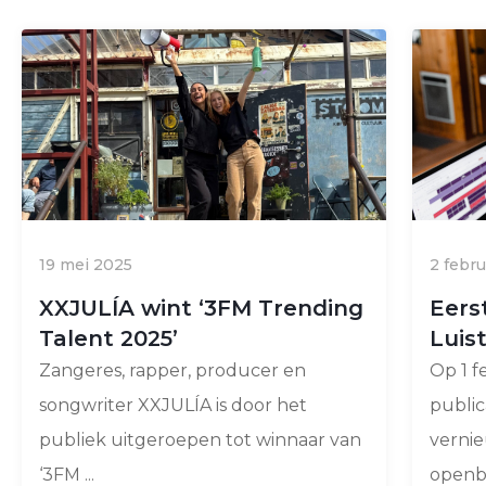
19 mei 2025
2 febr
XXJULÍA wint ‘3FM Trending
Eers
Talent 2025’
Luis
Zangeres, rapper, producer en
Op 1 f
songwriter XXJULÍA is door het
public
publiek uitgeroepen tot winnaar van
verni
‘3FM ...
openba