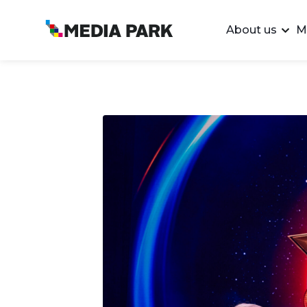
About us
M