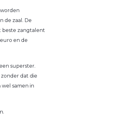
s worden
n de zaal. De
t beste zangtalent
 euro en de
een superster.
 zonder dat die
n wel samen in
n.