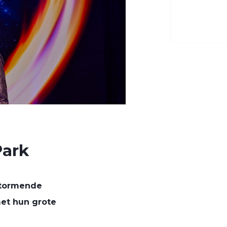
Park
stormende
met hun grote