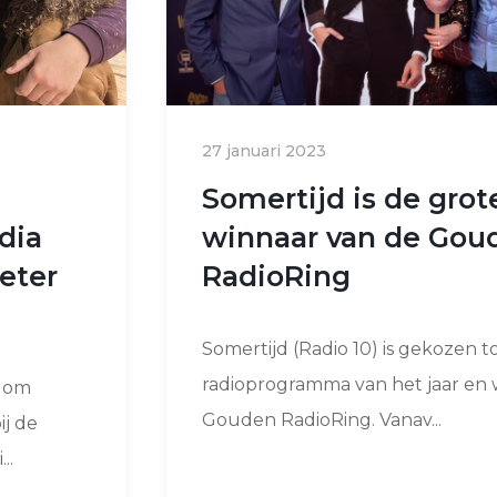
27 januari 2023
Somertijd is de grot
dia
winnaar van de Gou
eter
RadioRing
Somertijd (Radio 10) is gekozen t
radioprogramma van het jaar en 
p om
Gouden RadioRing. Vanav...
ij de
..