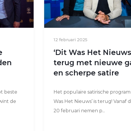
12 februari 2025
e
‘Dit Was Het Nieuws
den
terug met nieuwe g
en scherpe satire
ot beste
Het populaire satirische program
wint de
Was Het Nieuws’ is terug! Vanaf
20 februari nemen p...