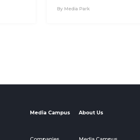
By Media Park
Media Campus
About Us
Companies
Media Campus