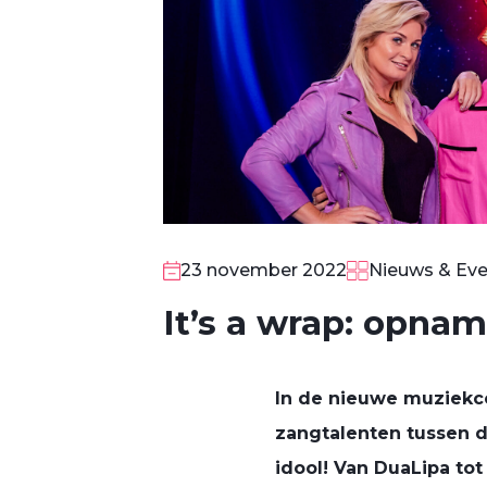
23 november 2022
Nieuws & Eve
It’s a wrap: opna
In de nieuwe muziekco
zangtalenten tussen d
idool! Van
Dua
Lipa
tot