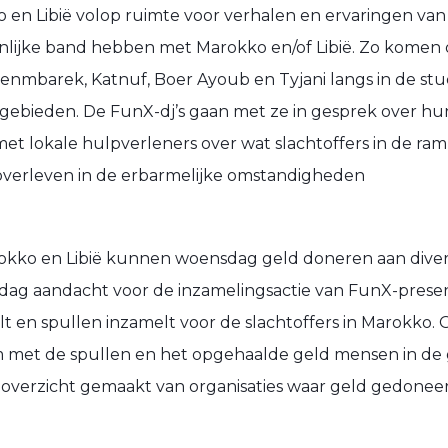
o en Libië volop ruimte voor verhalen en ervaringen van 
oonlijke band hebben met Marokko en/of Libië. Zo kome
 Benmbarek, Katnuf, Boer Ayoub en Tyjani langs in de st
e gebieden. De FunX-dj’s gaan met ze in gesprek over hu
et lokale hulpverleners over wat slachtoffers in de r
verleven in de erbarmelijke omstandigheden
rokko en Libië kunnen woensdag geld doneren aan dive
tiedag aandacht voor de inzamelingsactie van FunX-prese
lt en spullen inzamelt voor de slachtoffers in Marokko.
 met de spullen en het opgehaalde geld mensen in de g
 overzicht gemaakt van organisaties waar geld gedone