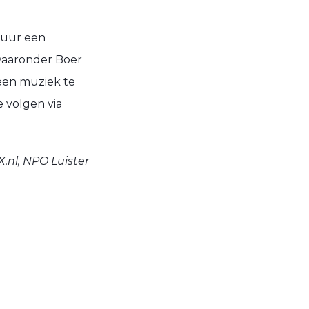
0 uur een
 waaronder Boer
geen muziek te
e volgen via
.nl
, NPO Luister