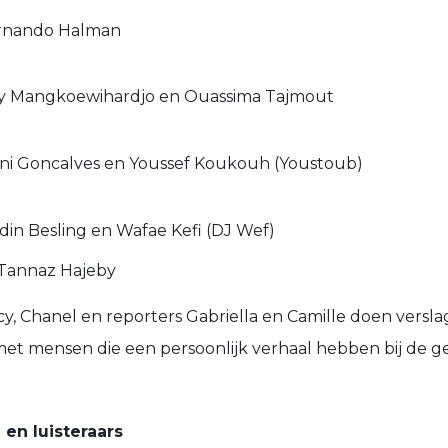
Fernando Halman
illy Mangkoewihardjo en Ouassima Tajmout
mani Goncalves en Youssef Koukouh (Youstoub)
rdin Besling en Wafae Kefi (DJ Wef)
– Tannaz Hajeby
cy, Chanel en reporters Gabriella en Camille doen versla
t mensen die een persoonlijk verhaal hebben bij de g
 en luisteraars