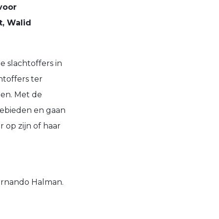
voor
t, Walid
 slachtoffers in
toffers ter
nen. Met de
gebieden en gaan
 op zijn of haar
ernando Halman.