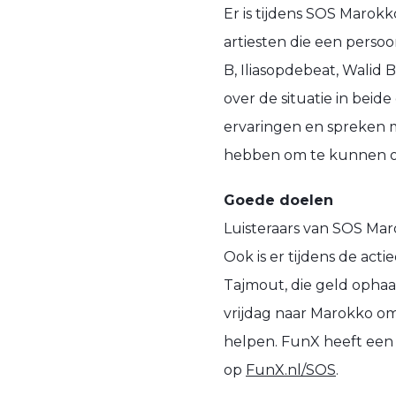
Er is tijdens SOS Marokk
artiesten die een pers
B, Iliasopdebeat, Walid
over de situatie in beid
ervaringen en spreken m
hebben om te kunnen o
Goede doelen
Luisteraars van SOS Ma
Ook is er tijdens de ac
Tajmout, die geld ophaa
vrijdag naar Marokko om
helpen. FunX heeft een
op
FunX.nl/SOS
.