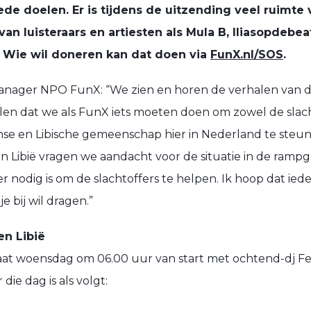
de doelen. Er is tijdens de uitzending veel ruimte 
van luisteraars en artiesten als Mula B, Iliasopdebea
 Wie wil doneren kan dat doen via
FunX.nl/SOS
.
nager NPO FunX: “We zien en horen de verhalen van de
len dat we als FunX iets moeten doen om zowel de slach
se en Libische gemeenschap hier in Nederland te steu
 Libië vragen we aandacht voor de situatie in de ramp
r nodig is om de slachtoffers te helpen. Ik hoop dat ieder
e bij wil dragen.”
n Libië
aat woensdag om 06.00 uur van start met ochtend-dj F
ie dag is als volgt: