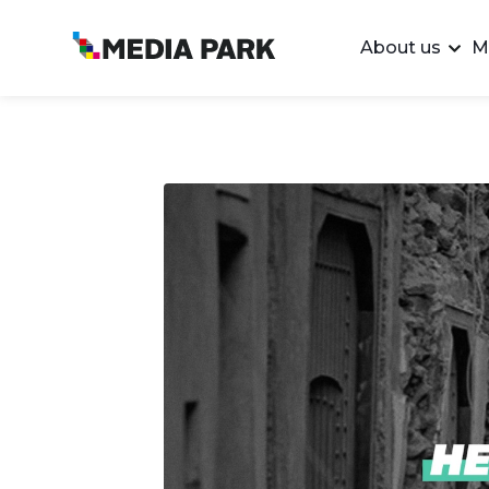
About us
M