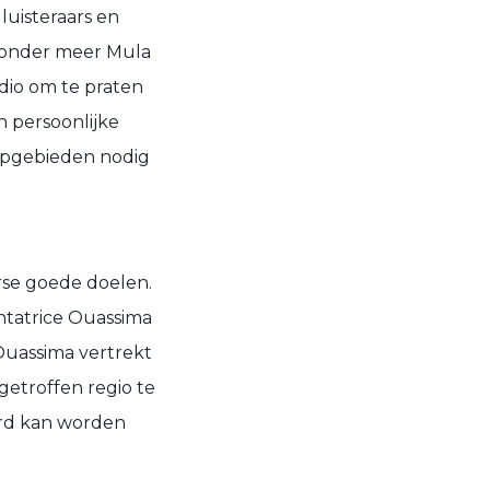
luisteraars en
n onder meer Mula
udio om te praten
n persoonlijke
ampgebieden nodig
rse goede doelen.
ntatrice Ouassima
 Ouassima vertrekt
etroffen regio te
erd kan worden