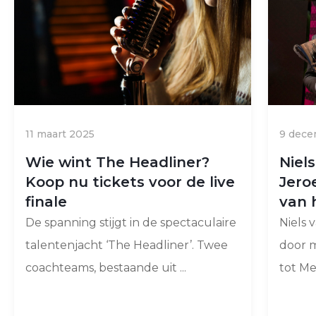
11 maart 2025
9 dece
Wie wint The Headliner?
Niel
Koop nu tickets voor de live
Jero
finale
van 
De spanning stijgt in de spectaculaire
Niels 
talentenjacht ‘The Headliner’. Twee
door 
coachteams, bestaande uit ...
tot Me