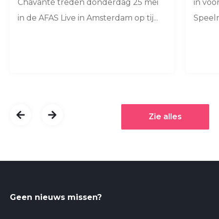
Chavanté treden donderdag 25 mei
in voo
in de AFAS Live in Amsterdam op tij...
Speelm
Zie alles
Geen nieuws missen?