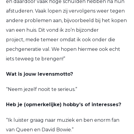
en daardoor vaak hoge schulden hebben na hun
afstuderen. Vaak lopen zij vervolgens weer tegen
andere problemen aan, bijvoorbeeld bij het kopen
van een huis.
Dit vond ik zo’n bijzonder
project,
mede temeer
omdat ik ook onder die
pechgeneratie val.
We
hopen hiermee ook echt
iets teweeg te brengen!”
Wat is jouw levensmotto?
“Neem jezelf nooit te serieus.”
Heb je (opmerkelijke) hobby’s of interesses?
“Ik luister graag
naar
muziek
en
ben enorm fan
van Queen en David Bowie.”