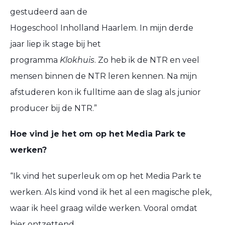
gestudeerd aan
de
Hogeschool Inholland Haarlem.
In mijn
derde
jaar
liep
ik
stage
bij
het
programma
Klokhuis
.
Zo
heb ik de NTR en veel
mensen binnen de NTR leren kennen.
Na mijn
afstuderen kon ik
fulltime
aan de slag
als junior
producer bij de NTR.”
Hoe vind je het om op het Media Park te
werken?
“Ik vind het superleuk om op het Media Park te
werken.
Als kind
vond ik het al een magische plek,
waar ik heel graag wilde werken.
Vooral
omdat
hier
ontzettend