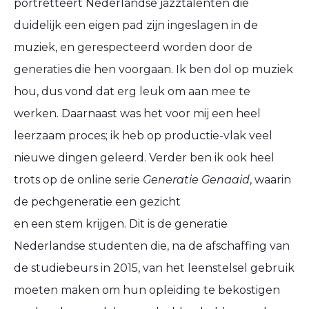
portretteert Nederlandse jazztalenten die
duidelijk een eigen pad zijn ingeslagen in de
muziek, en gerespecteerd worden door de
generaties die hen voorgaan.
Ik
ben dol op
muziek
hou,
dus vond dat erg
leuk om aan mee te
werken.
Daarnaast was het voor mij een heel
leerzaam proces;
ik heb op productie-vlak
veel
nieuwe dingen geleerd.
Verder ben ik
ook
heel
trots op de online serie
Generatie Genaaid
,
waarin
de pechgeneratie een gezicht
en
een
stem
krijgen.
Dit is de
generatie
Nederlandse studenten die, na de afschaffing van
de studiebeurs in 2015, van het leenstelsel gebruik
moeten maken om hun opleiding te bekostigen