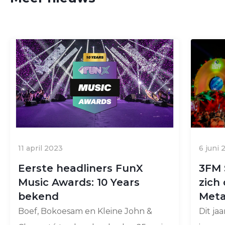
11 april 2023
6 juni 
Eerste headliners FunX
3FM 
Music Awards: 10 Years
zich 
bekend
Meta
Boef, Bokoesam en Kleine John &
Dit ja