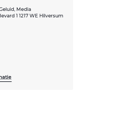
Geluid, Media
evard 1 1217 WE Hilversum
matie