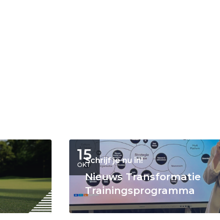
15
Schrijf je nu in!
OKT
Nieuws Transformatie
Trainingsprogramma