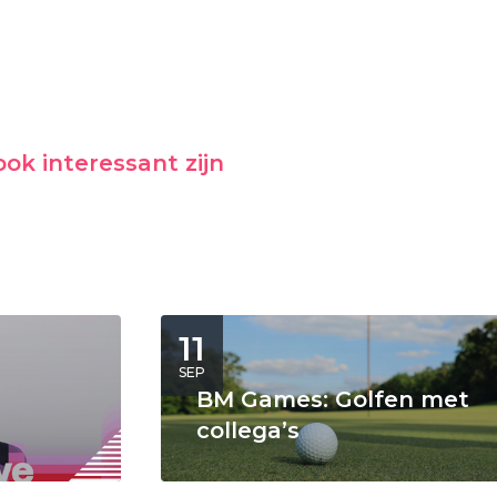
ok interessant zijn
11
SEP
BM Games: Golfen met
collega’s