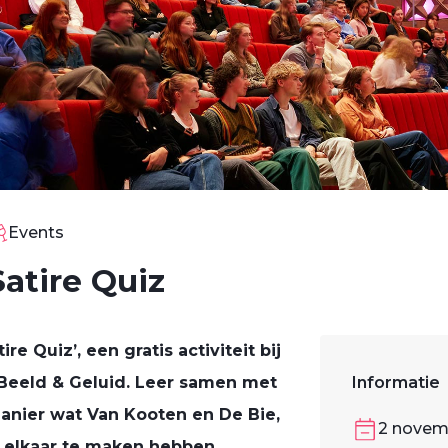
Events
atire Quiz
e Quiz’, een gratis activiteit bij
eeld & Geluid. Leer samen met
Informatie
anier wat Van Kooten en De Bie,
2 novem
 elkaar te maken hebben.