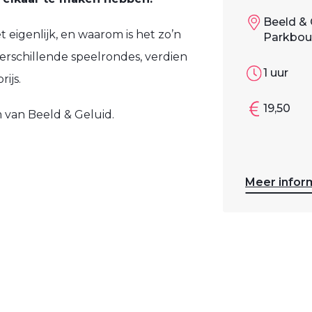
Beeld & 
t eigenlijk, en waarom is het zo’n
Parkboul
rschillende speelrondes, verdien
1 uur
ijs.
19,50
 van Beeld & Geluid.
Meer infor