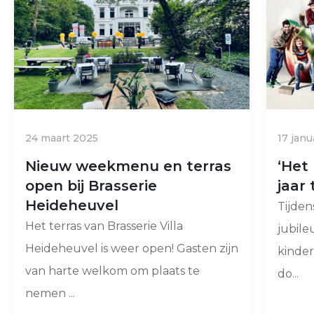
24 maart 2025
17 janu
Nieuw weekmenu en terras
‘Het
open bij Brasserie
jaar 
Heideheuvel
Tijden
Het terras van Brasserie Villa
jubile
Heideheuvel is weer open! Gasten zijn
kinder
van harte welkom om plaats te
do...
nemen ...