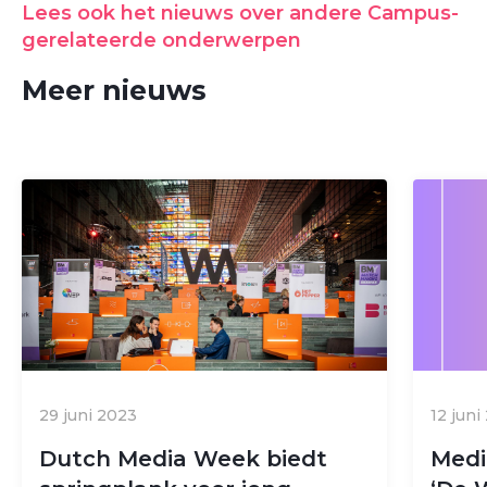
Lees ook het nieuws over andere Campus-
gerelateerde onderwerpen
Meer nieuws
29 juni 2023
12 juni
Dutch Media Week biedt
Medi