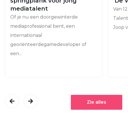
springplank voor jong
‘De 
mediatalent
Van 12
Of je nu een doorgewinterde
Talent
mediaprofessional bent, een
Joop v
internationaal
georiënteerdegamedeveloper of
een...
Zie alles