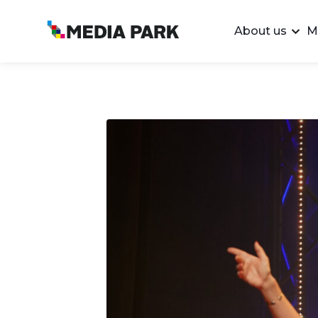
About us
M