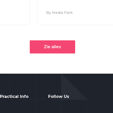
By Media Park
Zie alles
Practical Info
Follow Us