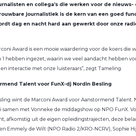
urnalisten en collega’s die werken voor de nieuws-
rouwbare journalistiek is de kern van een goed fu
rdt dag en nacht hard aan gewerkt door onze radi
coni Award is een mooie waardering voor de koers die
 1 hebben ingezet, waarin we veel aandacht hebben voo
en interactie met onze luisteraars”, zegt Tameling.
rmend Talent voor FunX-dj Nordin Besling
ling wint de Marconi Award voor Aanstormend Talent. 
uari samen met Vonneke de middagshow op NPO FunX.
Vo
t, afkomstig uit de eigen opleidingstrajecten, deze belang
en Emmely de Wilt (NPO Radio 2/KRO-NCRV), Sophie H