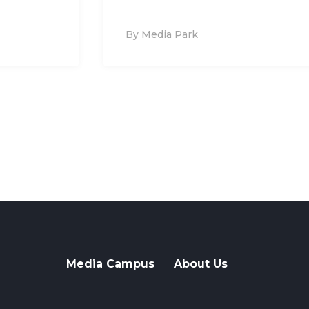
By Media Park
Media Campus
About Us