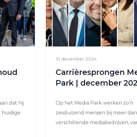
31 december 2024
ehoud
Carrièresprongen M
Park | december 20
an dat hij
Op het Media Park werken zo’n
 huidige
zesduizend mensen bij meer da
verschillende mediabedrijven, van 