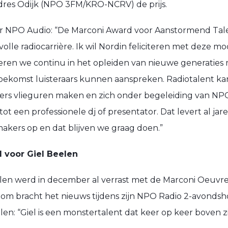
es Odijk (NPO 3FM/KRO-NCRV) de prijs.
r NPO Audio: “De Marconi Award voor Aanstormend Talen
volle radiocarrière. Ik wil Nordin feliciteren met deze mo
ren we continu in het opleiden van nieuwe generaties 
oekomst luisteraars kunnen aanspreken. Radiotalent ka
ers vlieguren maken en zich onder begeleiding van N
 een professionele dj of presentator. Dat levert al jar
kers op en dat blijven we graag doen.”
 voor Giel Beelen
elen werd in december al verrast met de Marconi Oeuvr
m bracht het nieuws tijdens zijn NPO Radio 2-avondsh
n: “Giel is een monstertalent dat keer op keer boven zich