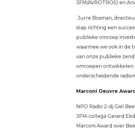
3FM/AVROTROS) en Andr
Jurre Bosman, directeu
stap richting een succes
publieke omroep investe
waarmee we ook in de t
van onze publieke zend
omroepen ontwikkelen tot
onderscheidende radioma
Marconi Oeuvre Award
NPO Radio 2-dj Giel Be
3FM-collega Gerard Ekdo
Marconi Award over Beele