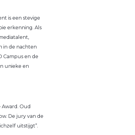
t is een stevige
oie erkenning. Als
mediatalent,
n in de nachten
PO Campus en de
en unieke en
e Award. Oud
ow. De jury van de
zelf uitstijgt”.