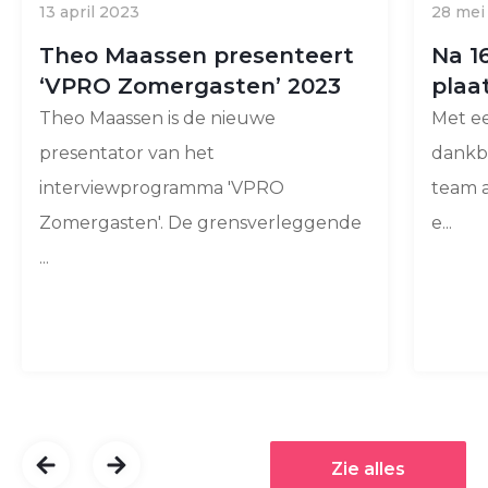
13 april 2023
28 mei
Theo Maassen presenteert
Na 1
‘VPRO Zomergasten’ 2023
plaa
Theo Maassen is de nieuwe
Met e
presentator van het
dankb
interviewprogramma 'VPRO
team a
Zomergasten'. De grensverleggende
e...
...
Zie alles