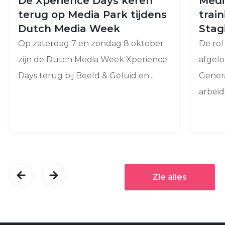
De Xperience Days keren
Medi
terug op Media Park tijdens
trai
Dutch Media Week
Stagi
Op zaterdag 7 en zondag 8 oktober
De rol
zijn de Dutch Media Week Xperience
afgelo
Days terug bij Beeld & Geluid en...
Genera
arbeid
Zie alles