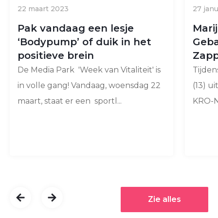
22 maart 2023
27 jan
Pak vandaag een lesje
Mari
‘Bodypump’ of duik in het
Geba
positieve brein
Zapp
De Media Park 'Week van Vitaliteit' is
Tijden
in volle gang! Vandaag, woensdag 22
(13) 
maart, staat er een sportl...
KRO-NC
Zie alles