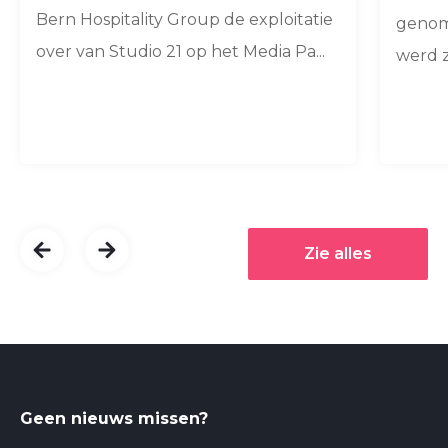
Bern Hospitality Group de exploitatie
genom
over van Studio 21 op het Media Pa...
werd z
Zie alles
Geen nieuws missen?