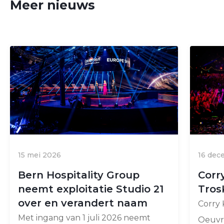
Meer nieuws
15 mei 2026
16 dec
Bern Hospitality Group
Corr
neemt exploitatie Studio 21
Tros
over en verandert naam
Corry
Met ingang van 1 juli 2026 neemt
Oeuvr