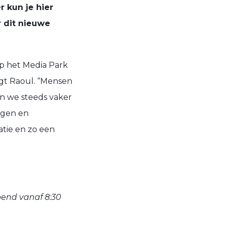
 kun je hier
r dit nieuwe
 het Media Park
zegt Raoul. “Mensen
en we
steeds vaker
ngen en
atie en
zo een
end vanaf 8:30