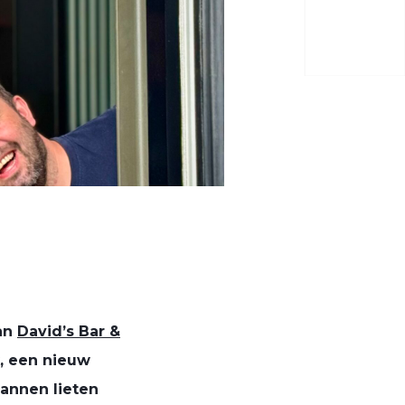
van
David’s Bar &
,
een nieuw
annen lieten