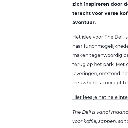
zich inspireren
door de
terecht voor verse
kof
avontuur.
Het idee voor The Deli i
naar lunchmogelijkhed
maken tegenwoordig bew
terug op het park. Met 
leveringen, ontstond het
nieuw
horecaconcept
te
Hier lees je het hele in
The Deli
is vanaf maand
voor koffie, sappen, san