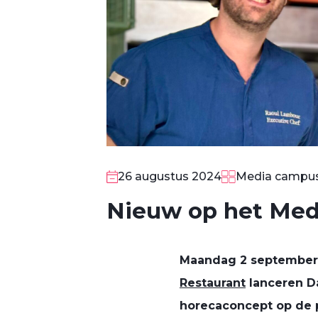
26 augustus 2024
Media campu
Nieuw op het Medi
Maandag
2 septembe
Restaurant
lanceren D
horeca
concept
op de 