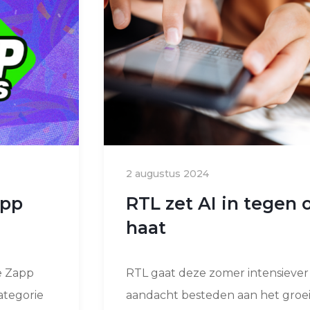
2 augustus 2024
app
RTL zet AI in tegen 
haat
e Zapp
RTL gaat deze zomer intensiever
ategorie
aandacht besteden aan het groe