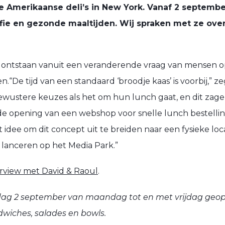
 Amerikaanse deli’s in New York. Vanaf 2 september
fie en gezonde
maaltijden. Wij spraken met ze ove
s ontstaan
van
uit een veranderende vraag
van mensen op
en.
“De tijd van
een
standaard ‘broodje kaas’ is voorbij,” 
ustere keuzes als het om hun lunch gaat, en dit zag
de opening van een webshop voor snelle lunch bestelli
 idee om dit concept uit te breiden naar een fysieke loc
 lanceren
op het Media Park
.”
terview met David & Raoul
.
ag 2 september van maandag tot en met vrijdag geop
dwiches, salades en bowls.