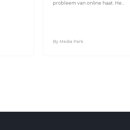
probleem van online haat. He...
By Media Park