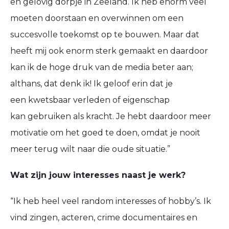
en gelovig dorpje in Zeeland. Ik heb enorm veel
moeten doorstaan en overwinnen om een
succesvolle toekomst op te bouwen. Maar dat
heeft mij ook enorm sterk gemaakt en daardoor
kan ik de hoge druk van de media beter
aan;
althans
, dat denk ik! Ik geloof erin dat
je
een kwetsbaar
verleden of eigenschap
kan
gebruiken als kracht.
Je
hebt
daardoor meer
motivatie om het goed te doen,
omdat
je
nooit
meer terug
wilt
naar die oude situatie.”
Wat zijn jouw interesses naast je werk?
“Ik heb heel veel random interesses of hobby’s. Ik
vind zingen, acteren, crime documentaires en