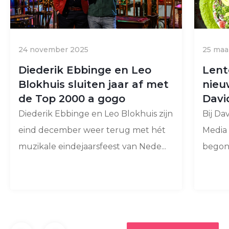
24 november 2025
25 maa
Diederik Ebbinge en Leo
Lent
Blokhuis sluiten jaar af met
nieu
de Top 2000 a gogo
Davi
Diederik Ebbinge en Leo Blokhuis zijn
Bij Da
eind december weer terug met hét
Media 
muzikale eindejaarsfeest van Nede...
begonn