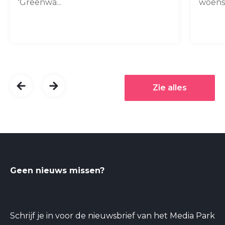
'Greenwa...
woensd
Zie alles
Geen nieuws missen?
Schrijf je in voor de nieuwsbrief van het Media Park