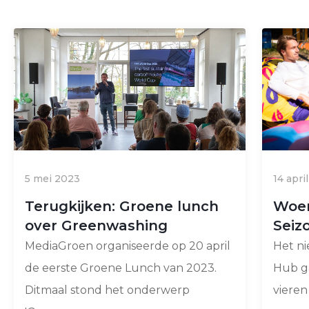
5 mei 2023
14 apri
Terugkijken: Groene lunch
Woen
over Greenwashing
Seiz
MediaGroen organiseerde op 20 april
Het n
de eerste Groene Lunch van 2023.
Hub ga
Ditmaal stond het onderwerp
vieren