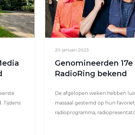
20 januari 2023
Media
Genomineerden 17e 
d
RadioRing bekend
eerste
De afgelopen weken hebben luis
. Tijdens
massaal gestemd op hun favorie
radioprogramma, radiopresentator