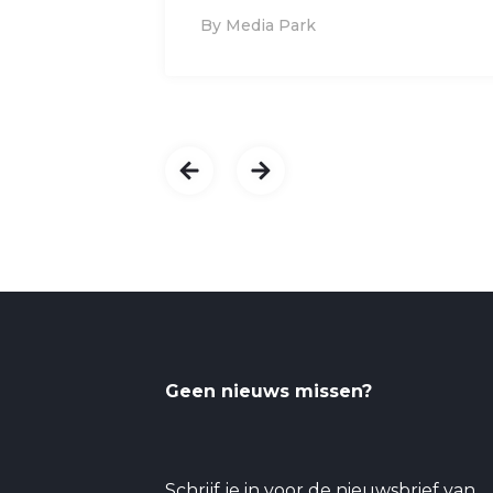
By Media Park
Geen nieuws missen?
Schrijf je in voor de nieuwsbrief van