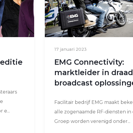
17 januari 2023
editie
EMG Connectivity:
marktleider in draad
broadcast oplossing
teraars
te
Facilitair bedrijf EMG maakt bek
 e...
alle zogenaamde RF-diensten in
Groep worden verenigd onder...