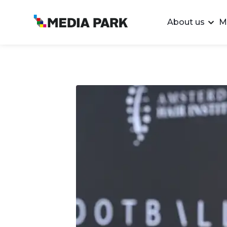
About us
M