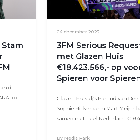
24 december 2025
e Stam
3FM Serious Request
r
met Glazen Huis
FM
€18.423.566,- op voo
Spieren voor Spiere
aan de
VARA op
Glazen Huis-dj's Barend van Deel
..
Sophie Hijlkema en Mart Meijer 
samen met heel Nederland €18.4.
By Media Park