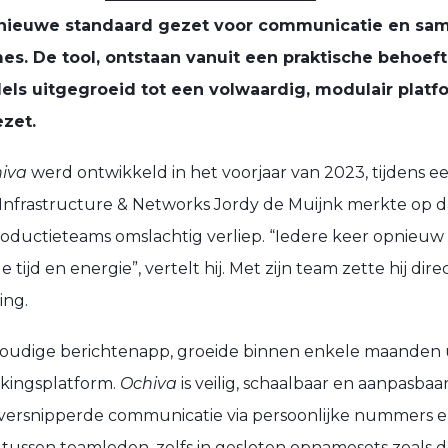
n nieuwe standaard gezet voor communicatie en s
es. De tool, ontstaan vanuit een praktische behoef
ddels uitgegroeid tot een volwaardig, modulair platf
zet.
iva
werd ontwikkeld in het voorjaar van 2023, tijdens e
Infrastructure & Networks Jordy de Muijnk merkte op d
ductieteams omslachtig verliep. “Iedere keer opnieuw 
 tijd en energie”, vertelt hij. Met zijn team zette hij dir
ing.
oudige berichtenapp, groeide binnen enkele maanden u
kingsplatform.
Ochiva
is veilig, schaalbaar en aanpasbaa
versnipperde communicatie via persoonlijke nummers e
 tussen teamleden, zelfs in gesloten opnamesets zoals