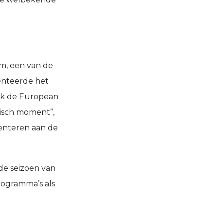
m, een van de
enteerde het
ok de European
tisch moment”,
senteren aan de
de seizoen van
rogramma’s als