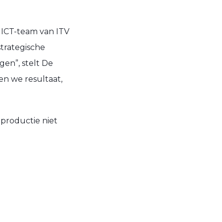
et ICT-team van ITV
strategische
gen”, stelt De
n we resultaat,
eproductie niet