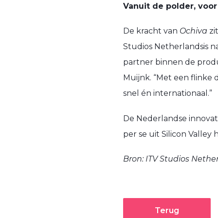
Vanuit de polder, voo
De kracht van
Ochiva
zi
Studios Netherlandsis n
partner binnen de produc
Muijnk. “Met een flinke
snel én internationaal.”
De Nederlandse innovati
per se uit Silicon Valle
Bron: ITV Studios Nethe
Terug