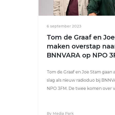
6 september 2023
Tom de Graaf en Jo
maken overstap naa
BNNVARA op NPO 3
Tom de Graaf en Joe Stam gaan 
slag als nieuw radioduo bij BNN
NPO 3FM. De twee komen over v.
By Media Park