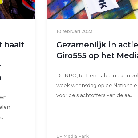
10 februari 2023
 haalt
Gezamenlijk in actie
Giro555 op het Medi
r
n
De NPO, RTL en Talpa maken vo
week woensdag op de Nationale
voor de slachtoffers van de aa...
en,
halen
..
By Media Park