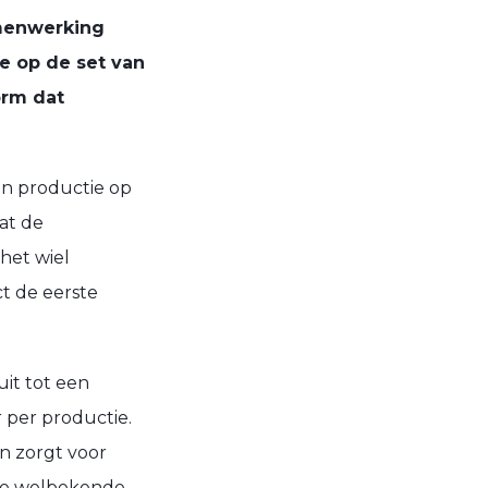
amenwerking
te op de set van
orm dat
en productie op
at de
het wiel
ect de eerste
it tot een
r per productie.
n zorgt voor
 de welbekende