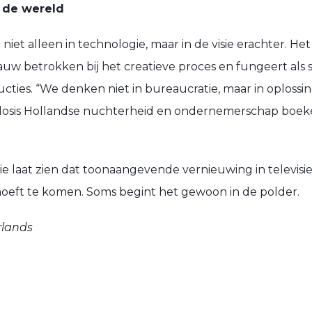
r de wereld
t niet alleen in technologie, maar in de visie erachter. H
auw betrokken bij het creatieve proces en fungeert als 
ties. “We denken niet in bureaucratie, maar in oplossin
 dosis Hollandse nuchterheid en ondernemerschap boeke
e laat zien dat toonaangevende vernieuwing in televisi
y hoeft te komen. Soms begint het gewoon in de polder.
rlands