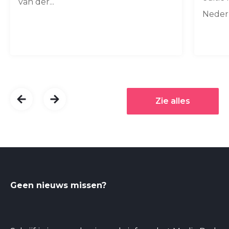
van der...
Nederl
Zie alles
Geen nieuws missen?