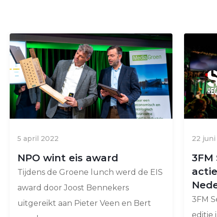
5 april 2022
22 jun
NPO wint eis award
3FM 
acti
Tijdens de Groene lunch werd de EIS
Nede
award door Joost Bennekers
3FM S
uitgereikt aan Pieter Veen en Bert
editie