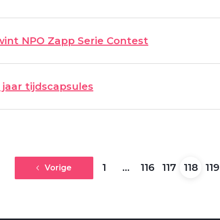
 wint NPO Zapp Serie Contest
 jaar tijdscapsules
1
…
116
117
118
119
Vorige