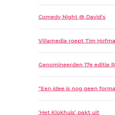
Comedy Night @ David’s
Villamedia roept Tim Hofman
Genomineerden 17e editie 
“Een idee is nog geen forma
‘Het Klokhuis’ pakt uit