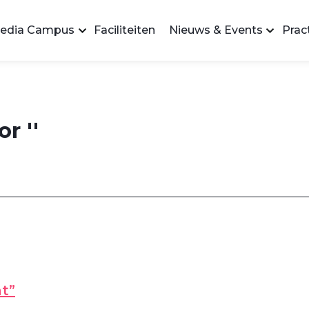
edia Campus
Faciliteiten
Nieuws & Events
Pract
r ''
t”