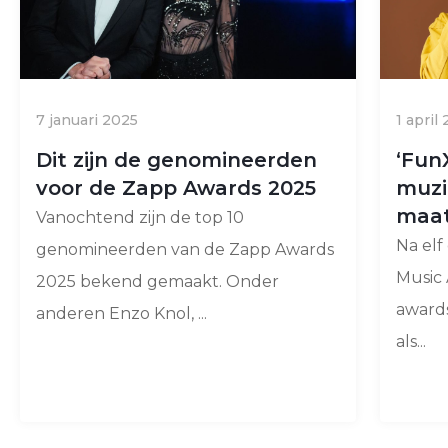
7 januari 2025
1 april
Dit zijn de genomineerden
‘Fun
voor de Zapp Awards 2025
muzi
maat
Vanochtend zijn de top 10
Na elf
genomineerden van de Zapp Awards
Music 
2025 bekend gemaakt. Onder
award
anderen Enzo Knol, ...
als...