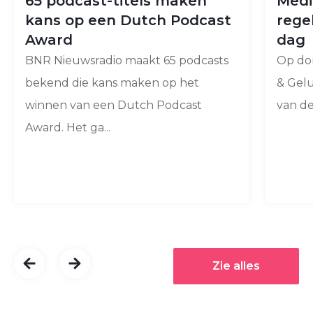
65 podcast-titels maken
Medi
kans op een Dutch Podcast
rege
Award
dag
BNR Nieuwsradio maakt 65 podcasts
Op don
bekend die kans maken op het
& Gelu
winnen van een Dutch Podcast
van de
Award. Het ga...
Zie alles