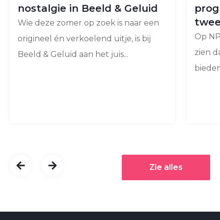
nostalgie in Beeld & Geluid
prog
twee
Wie deze zomer op zoek is naar een
Op NPO
origineel én verkoelend uitje, is bij
zien d
Beeld & Geluid aan het juis...
bieden
Zie alles