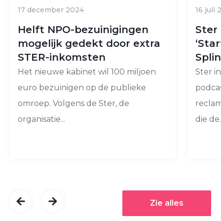
17 december 2024
16 juli
Helft NPO-bezuinigingen
Ster
mogelijk gedekt door extra
‘Sta
STER-inkomsten
Spli
Het nieuwe kabinet wil 100 miljoen
Ster 
euro bezuinigen op de publieke
podca
omroep. Volgens de Ster, de
reclam
organisatie...
die de..
Zie alles