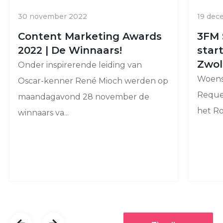
30 november 2022
19 dec
Content Marketing Awards
3FM 
2022 | De Winnaars!
star
Zwol
Onder inspirerende leiding van
Woens
Oscar-kenner René Mioch werden op
Reques
maandagavond 28 november de
het Ro
winnaars va...