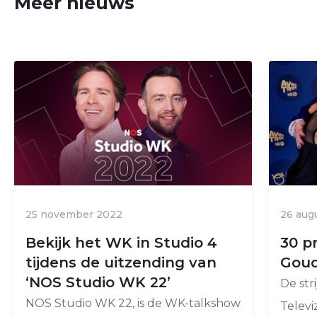
Meer nieuws
25 november 2022
26 aug
Bekijk het WK in Studio 4
30 p
tijdens de uitzending van
Goud
‘NOS Studio WK 22’
De st
NOS Studio WK 22, is de WK-talkshow
Televi