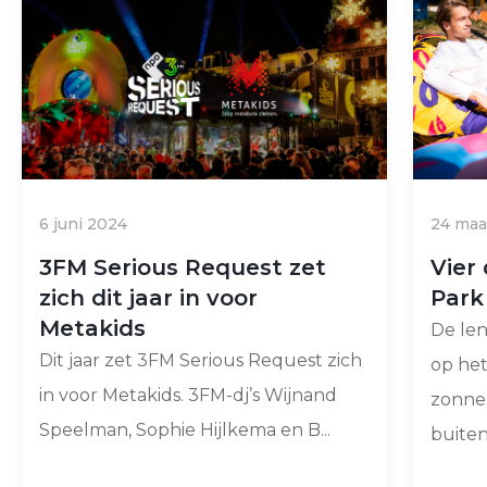
6 juni 2024
24 maa
3FM Serious Request zet
Vier
zich dit jaar in voor
Park
Metakids
De len
Dit jaar zet 3FM Serious Request zich
op het
in voor Metakids. 3FM-dj’s Wijnand
zonne
Speelman, Sophie Hijlkema en B...
buiten, 