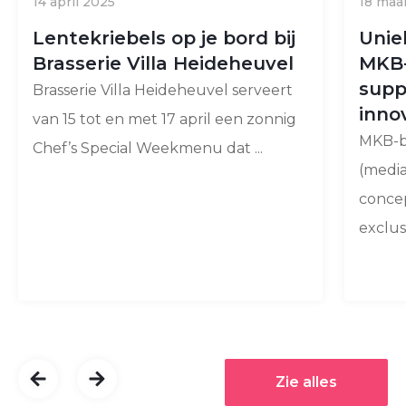
14 april 2025
18 maa
Lentekriebels op je bord bij
Unie
Brasserie Villa Heideheuvel
MKB-
supp
Brasserie Villa Heideheuvel serveert
inno
van 15 tot en met 17 april een zonnig
MKB-be
Chef’s Special Weekmenu dat ...
(media
concep
exclusi
Zie alles