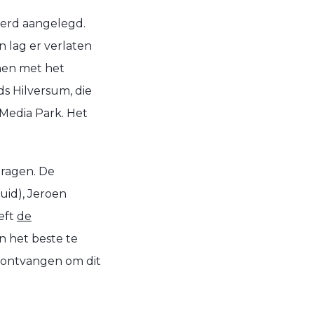
 werd aangelegd.
 lag er verlaten
nnen met het
s Hilversum, die
Media Park. Het
dragen. De
uid), Jeroen
eft
de
n het beste te
s ontvangen om dit