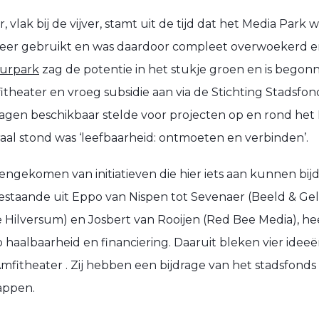
 vlak bij de vijver, stamt uit de tijd dat het Media Park
meer gebruikt en was daardoor compleet overwoekerd en
uurpark
zag de potentie in het stukje groen en is bego
heater en vroeg subsidie aan via de Stichting Stadsfond
agen beschikbaar stelde voor projecten op en rond het 
aal stond was ‘leefbaarheid: ontmoeten en verbinden’.
nnengekomen van initiatieven die hier iets aan kunnen bij
estaande uit Eppo van Nispen tot Sevenaer (Beeld & Gel
Hilversum) en Josbert van Rooijen (Red Bee Media), he
 haalbaarheid en financiering. Daaruit bleken vier ideeë
mfitheater . Zij hebben een bijdrage van het stadsfond
appen.