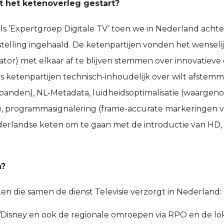
t het ketenoverleg gestart?
 als ‘Expertgroep Digitale TV’ toen we in Nederland acht
oelstelling ingehaald. De ketenpartijen vonden het wense
tor) met elkaar af te blijven stemmen over innovatieve
als ketenpartijen technisch-inhoudelijk over wilt afstem
banden), NL-Metadata, luidheidsoptimalisatie (waargen
, programmasignalering (frame-accurate markeringen v
derlandse keten om te gaan met de introductie van HD
n?
n die samen de dienst Televisie verzorgt in Nederland:
Disney en ook de regionale omroepen via RPO en de l