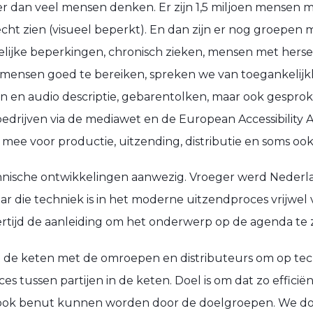
oter dan veel mensen denken. Er zijn 1,5 miljoen mensen
ht zien (visueel beperkt). En dan zijn er nog groepen m
amelijke beperkingen, chronisch zieken, mensen met herse
 mensen goed te bereiken, spreken we van toegankelijk
en en audio descriptie, gebarentolken, maar ook gesprok
edrijven via de mediawet en de European Accessibility 
 mee voor productie, uitzending, distributie en soms o
chnische ontwikkelingen aanwezig. Vroeger werd Nederla
r die techniek is in het moderne uitzendproces vrijwel
ertijd de aanleiding om het onderwerp op de agenda te 
 de keten met de omroepen en distributeurs om op tech
s tussen partijen in de keten. Doel is om dat zo efficiën
 ook benut kunnen worden door de doelgroepen. We doe