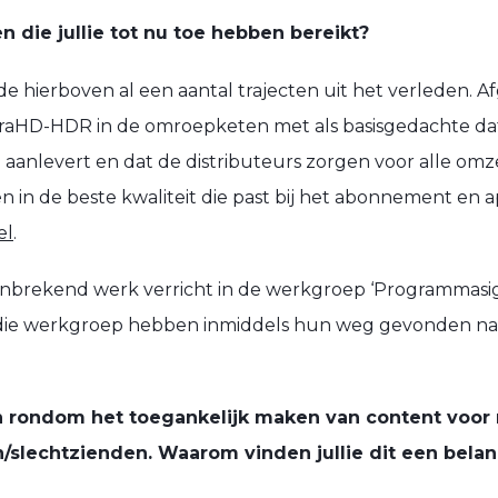
n die jullie tot nu toe hebben bereikt?
mde hierboven al een aantal trajecten uit het verleden. A
ltraHD-HDR in de omroepketen met als basisgedachte 
 aanlevert en dat de distributeurs zorgen voor alle om
en in de beste kwaliteit die past bij het abonnement en
el
.
brekend werk verricht in de werkgroep ‘Programmasign
 die werkgroep hebben inmiddels hun weg gevonden n
doen rondom het toegankelijk maken van content vo
/slechtzienden. Waarom vinden jullie dit een bela