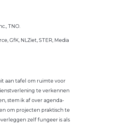
nc., TNO.
ce, GfK, NLZiet, STER, Media
uit aan tafel om ruimte voor
dienstverlening te verkennen
en, stem ik af over agenda-
en om projecten praktisch te
verleggen zelf fungeer is als