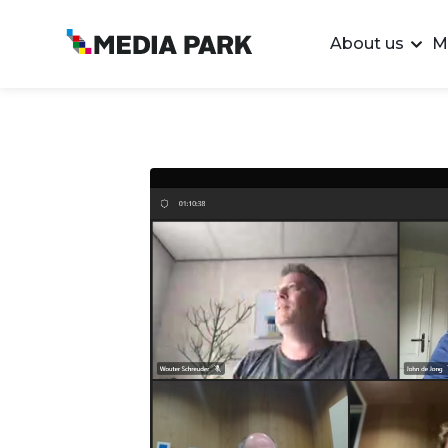
About us
M