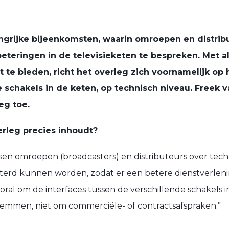
angrijke bijeenkomsten, waarin omroepen en distrib
eringen in de televisieketen te bespreken. Met al
 te bieden, richt het overleg zich voornamelijk o
 schakels in de keten, op technisch niveau. Freek va
eg toe.
erleg precies inhoudt?
sen omroepen (broadcasters) en distributeurs over tech
erd kunnen worden, zodat er een betere dienstverlen
ral om de interfaces tussen de verschillende schakels in
stemmen, niet om commerciële- of contractsafspraken.”