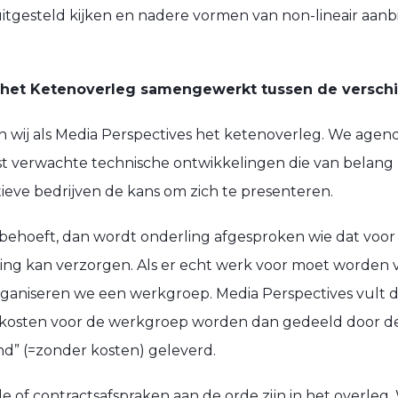
r uitgesteld kijken en nadere vormen van non-lineair aa
 het Ketenoverleg samengewerkt tussen de verschi
ren wij als Media Perspectives het ketenoverleg. We age
t verwachte technische ontwikkelingen die van belang
ieve bedrijven de kans om zich te presenteren.
behoeft, dan wordt onderling afgesproken wie dat voor
ding kan verzorgen. Als er echt werk voor moet worden 
 organiseren we een werkgroep.
Media Perspectives vult
e kosten voor de werkgroep worden dan gedeeld door d
ind” (=zonder kosten) geleverd.
le of contractsafspraken aan de orde zijn in het overleg