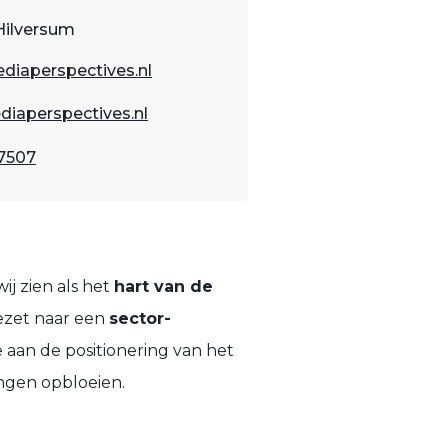
Hilversum
diaperspectives.nl
iaperspectives.nl
7507
ij zien als het
hart van de
ezet naar een
sector-
aan de positionering van het
ngen opbloeien.