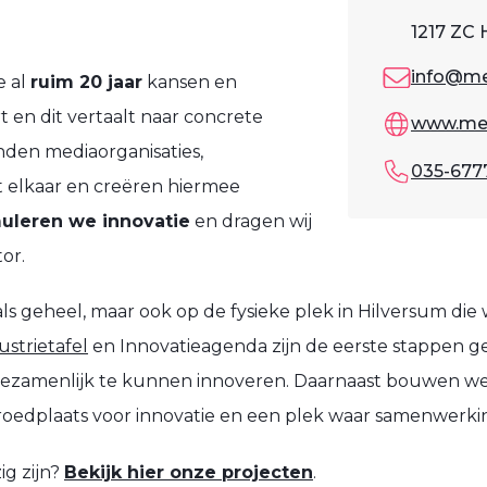
1217 ZC 
info@me
e al
ruim 20 jaar
kansen en
t en dit vertaalt naar concrete
www.med
nden mediaorganisaties,
035-677
 elkaar en creëren hiermee
muleren we innovatie
en dragen wij
or.
 geheel, maar ook op de fysieke plek in Hilversum die w
ustrietafel
en Innovatieagenda zijn de eerste stappen g
ezamenlijk te kunnen innoveren. Daarnaast bouwen we 
roedplaats voor innovatie en een plek waar samenwerki
g zijn?
Bekijk hier onze projecten
.