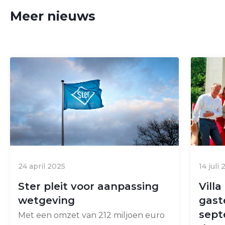
Meer nieuws
24 april 2025
14 juli
Ster pleit voor aanpassing
Vill
wetgeving
gast
sept
Met een omzet van 212 miljoen euro