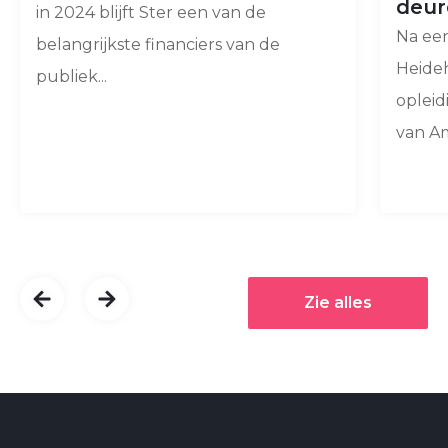
deur
in 2024 blijft Ster een van de
Na een
belangrijkste financiers van de
Heide
publiek...
opleid
van Am
Zie alles