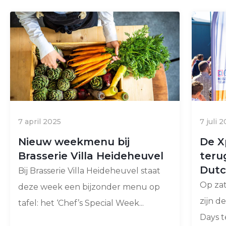
7 april 2025
7 juli 
Nieuw weekmenu bij
De X
Brasserie Villa Heideheuvel
teru
Dutc
Bij Brasserie Villa Heideheuvel staat
Op za
deze week een bijzonder menu op
zijn 
tafel: het ‘Chef’s Special Week...
Days t