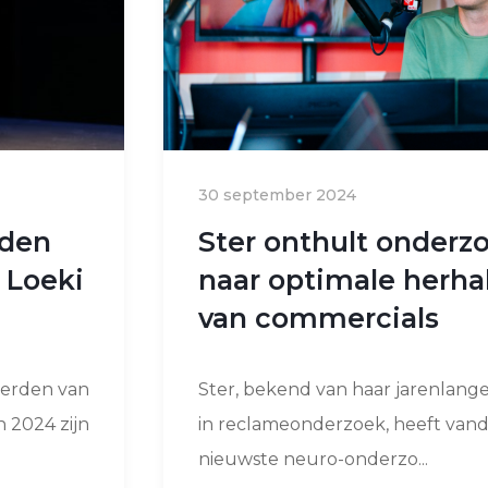
30 september 2024
rden
Ster onthult onderz
 Loeki
naar optimale herha
van commercials
erden van
Ster, bekend van haar jarenlange
n 2024 zijn
in reclameonderzoek, heeft van
nieuwste neuro-onderzo...