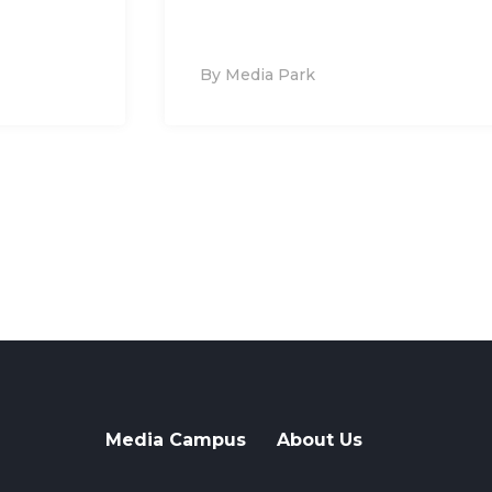
By Media Park
Media Campus
About Us