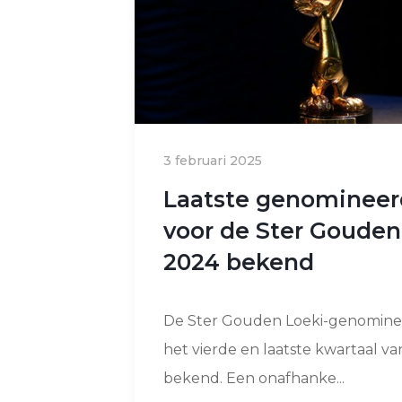
3 februari 2025
Laatste genominee
voor de Ster Gouden
2024 bekend
De Ster Gouden Loeki-genomine
het vierde en laatste kwartaal va
bekend. Een onafhanke...