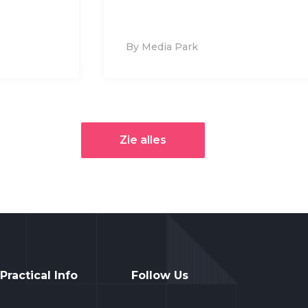
By Media Park
Zie alles
Practical Info
Follow Us