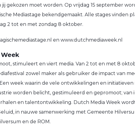
 jij gekozen moet worden. Op vrijdag 15 september wor
sche Mediastage bekendgemaakt. Alle stages vinden pla
g 2 tot en met zondag 8 oktober.
magischemediastage.nl en www.dutchmediaweek.nl
a Week
oot, stimuleert en viert media. Van 2 tot en met 8 okto
iafestival zowel maker als gebruiker de impact van me
 Een week waarin de vele ontwikkelingen en initiatieven 
trie worden belicht, gestimuleerd en gepromoot; van i
verhalen en talentontwikkeling. Dutch Media Week word
Geluid, in nauwe samenwerking met Gemeente Hilversu
Hilversum en de ROM.