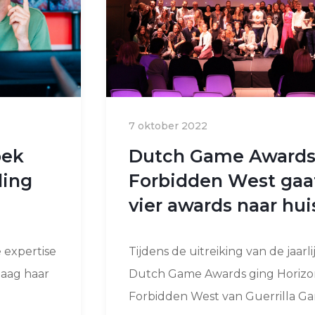
7 oktober 2022
oek
Dutch Game Awards
ling
Forbidden West gaa
vier awards naar hui
 expertise
Tijdens de uitreiking van de jaarli
daag haar
Dutch Game Awards ging Horizo
Forbidden West van Guerrilla Gam