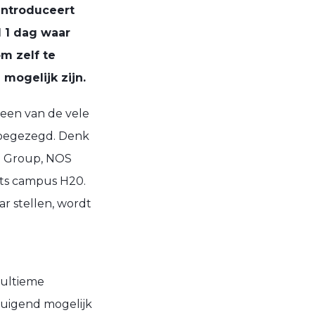
 introduceert
 1 dag waar
m zelf te
mogelijk zijn.
 een van de vele
toegezegd. Denk
P Group, NOS
rts campus H20.
ar stellen, wordt
 ultieme
rtuigend mogelijk