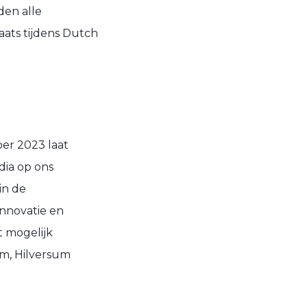
den alle
ats tijdens Dutch
ber 2023 laat
dia op ons
in de
nnovatie en
t mogelijk
m, Hilversum