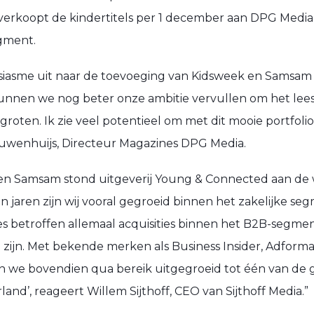
a verkoopt de kindertitels per 1 december aan DPG Media
gment.
usiasme uit naar de toevoeging van Kidsweek en Samsam
kunnen we nog beter onze ambitie vervullen om het lee
groten. Ik zie veel potentieel om met dit mooie portfolio
euwenhuijs, Directeur Magazines DPG Media.
 en Samsam stond uitgeverij Young & Connected aan de w
 jaren zijn wij vooral gegroeid binnen het zakelijke se
 betroffen allemaal acquisities binnen het B2B-segmen
 zijn. Met bekende merken als Business Insider, Adforma
n we bovendien qua bereik uitgegroeid tot één van de 
and’, reageert Willem Sijthoff, CEO van Sijthoff Media.”