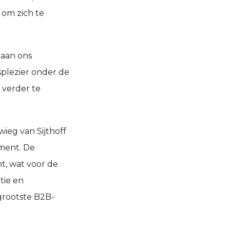
 om zich te
 aan ons
splezier onder de
 verder te
ieg van Sijthoff
gment. De
t, wat voor de
tie en
grootste B2B-