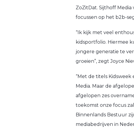
ZoZitDat. Sijthoff Medi
focussen op het b2b-se
“Ik kijk met veel entho
kidsportfolio. Hiermee 
jongere generatie te ver
groeien”, zegt Joyce Ni
“Met de titels Kidsweek
Media. Maar de afgelopen
afgelopen zes overnames
toekomst onze focus zal
Binnenlands Bestuur zij
mediabedrijven in Nederl