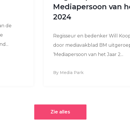
Mediapersoon van he
2024
an de
ie
Regisseur en bedenker Will Koo
d...
door mediavakblad BM uitgeroe
‘Mediapersoon van het Jaar 2...
By Media Park
Zie alles