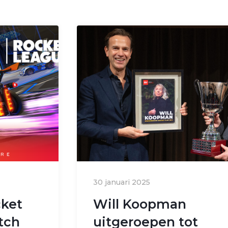
30 januari 2025
cket
Will Koopman
tch
uitgeroepen tot