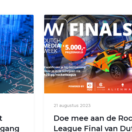
21 augustus 2023
t
Doe mee aan de Ro
egang
League Final van Du