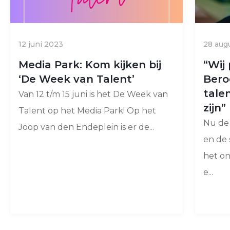
12 juni 2023
28 aug
Media Park: Kom kijken bij
“Wij
‘De Week van Talent’
Bero
tale
Van 12 t/m 15 juni is het De Week van
zijn”
Talent op het Media Park! Op het
Nu de 
Joop van den Endeplein is er de...
en de 
het o
e...