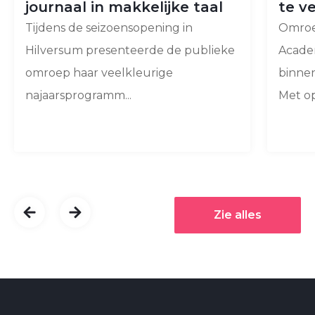
journaal in makkelijke taal
te v
Tijdens de seizoensopening in
Omroe
Hilversum presenteerde de publieke
Acade
omroep haar veelkleurige
binnen
najaarsprogramm...
Met op
Zie alles