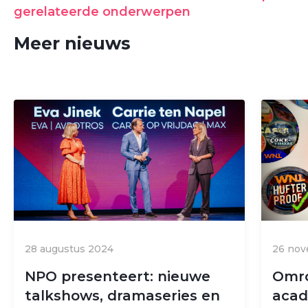
gerelateerde onderwerpen
Meer nieuws
28 augustus 2024
26 no
NPO presenteert: nieuwe
Omro
talkshows, dramaseries en
acad