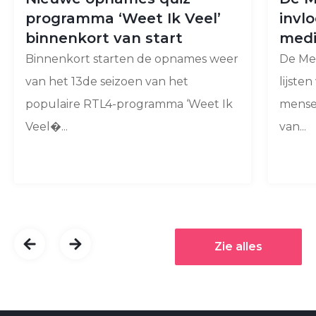
programma ‘Weet Ik Veel’
invl
binnenkort van start
med
Binnenkort starten de opnames weer
De Med
van het 13de seizoen van het
lijste
populaire RTL4-programma ‘Weet Ik
mense
Veel�...
van...
Zie alles