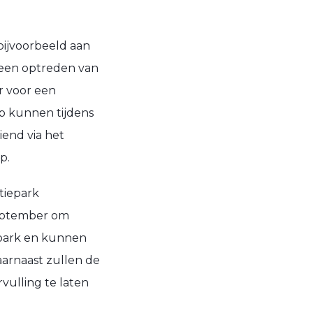
bijvoorbeeld aan
, een optreden van
r voor een
p kunnen tijdens
end via het
p.
tiepark
september om
epark en kunnen
aarnaast zullen de
vulling te laten