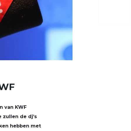
KWF
en van KWF
zullen de dj’s
maken hebben met