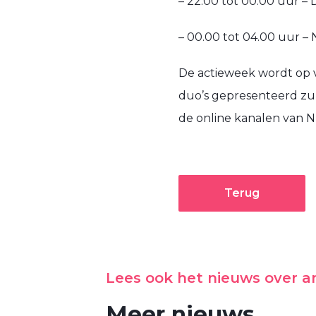
– 22.00 tot 00.00 uur – 
– 00.00 tot 04.00 uur –
De actieweek wordt op v
duo’s gepresenteerd zull
de online kanalen van N
Terug
Lees ook het nieuws over 
Meer nieuws