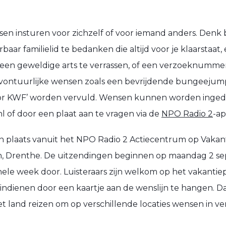
en insturen voor zichzelf of voor iemand anders. Denk 
baar familielid te bedanken die altijd voor je klaarstaat
m een geweldige arts te verrassen, of een verzoeknumme
 avontuurlijke wensen zoals een bevrijdende bungeejum
voor KWF’ worden vervuld. Wensen kunnen worden ingedi
l of door een plaat aan te vragen via de
NPO Radio 2
-ap
n plaats vanuit het NPO Radio 2 Actiecentrum op Vakan
n, Drenthe. De uitzendingen beginnen op maandag 2 
ele week door. Luisteraars zijn welkom op het vakanti
indienen door een kaartje aan de wenslijn te hangen. D
t land reizen om op verschillende locaties wensen in ver