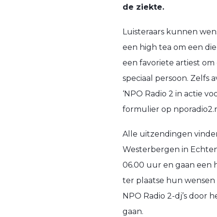
de ziekte.
Luisteraars kunnen wens
een high tea om een dier
een favoriete artiest o
speciaal persoon. Zelfs
‘NPO Radio 2 in actie 
formulier op nporadio2.n
Alle uitzendingen vinde
Westerbergen in Echte
06.00 uur en gaan een h
ter plaatse hun wensen 
NPO Radio 2-dj’s door he
gaan.